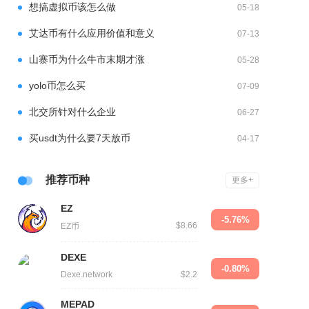
想搞虚拟币该怎么做
05-18
艾达币有什么应用价值和意义
07-13
山寨币为什么牛市末期才涨
05-28
yolo币怎么买
07-09
北交所针对什么企业
06-27
买usdt为什么要7天放币
04-17
推荐币种
更多+
EZ
-5.76%
$8.66
EZ币
DEXE
-0.80%
Dexe.network
$2.2
MEPAD