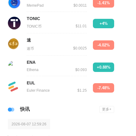
-1.41%
MemePad
$0.0011
TONIC
+4%
$11.01
TONIC币
速
-4.02%
$0.0025
速币
ENA
+0.88%
Ethena
$0.093
EUL
-7.48%
Euler Finance
$1.25
快讯
更多+
2026-08-07 12:59:26