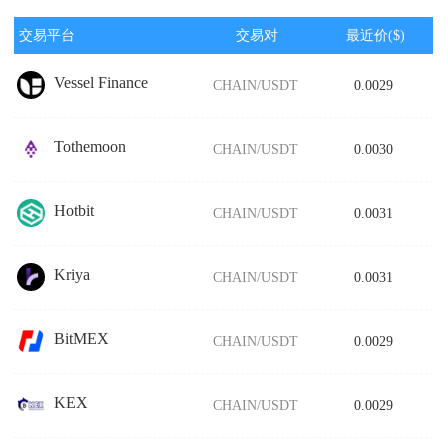
交易平台
交易对
最近价($)
Vessel Finance
CHAIN/USDT
0.0029
Tothemoon
CHAIN/USDT
0.0030
Hotbit
CHAIN/USDT
0.0031
Kriya
CHAIN/USDT
0.0031
BitMEX
CHAIN/USDT
0.0029
KEX
CHAIN/USDT
0.0029