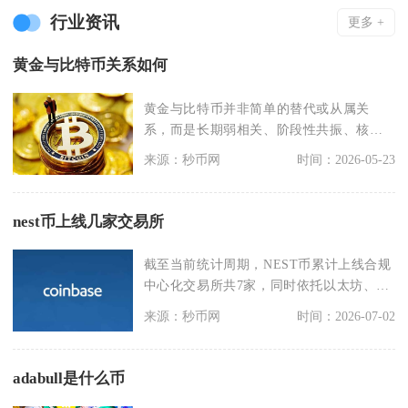
行业资讯
更多 +
黄金与比特币关系如何
黄金与比特币并非简单的替代或从属关
系，而是长期弱相关、阶段性共振、核心
逻辑相似但属性差异显
来源：秒币网
时间：2026-05-23
nest币上线几家交易所
截至当前统计周期，NEST币累计上线合规
中心化交易所共7家，同时依托以太坊、
BSC公链落地
来源：秒币网
时间：2026-07-02
adabull是什么币