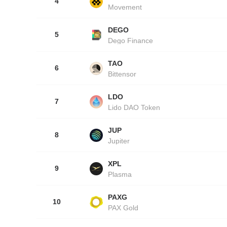
4
Movement
DEGO
5
Dego Finance
TAO
6
Bittensor
LDO
7
Lido DAO Token
JUP
8
Jupiter
XPL
9
Plasma
PAXG
10
PAX Gold