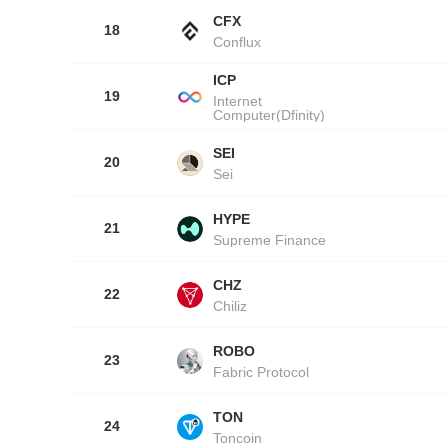
CFX
18
Conflux
ICP
19
Internet
Computer(Dfinity)
SEI
20
Sei
HYPE
21
Supreme Finance
CHZ
22
Chiliz
ROBO
23
Fabric Protocol
TON
24
Toncoin