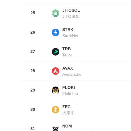
JITOSOL
25
JITOSOL
STRK
26
StarkNet
TRB
27
Tellor
AVAX
28
Avalanche
FLOKI
29
Floki Inu
ZEC
30
大零币
NOM
31