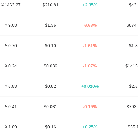
￥1463.27
$216.81
+2.35%
$43
￥9.08
$1.35
-6.63%
$874
￥0.70
$0.10
-1.61%
$1.
￥0.24
$0.036
-1.07%
$141
￥5.53
$0.82
+0.020%
$2.
￥0.41
$0.061
-0.19%
$793
￥1.09
$0.16
+0.25%
$55