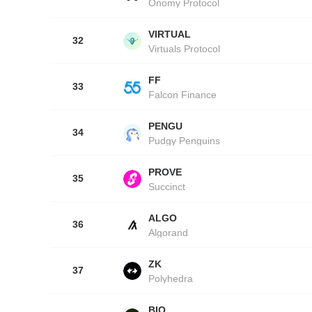
Onomy Protocol
VIRTUAL
32
Virtuals Protocol
FF
33
Falcon Finance
PENGU
34
Pudgy Penguins
PROVE
35
Succinct
ALGO
36
Algorand
ZK
37
Polyhedra
BIO