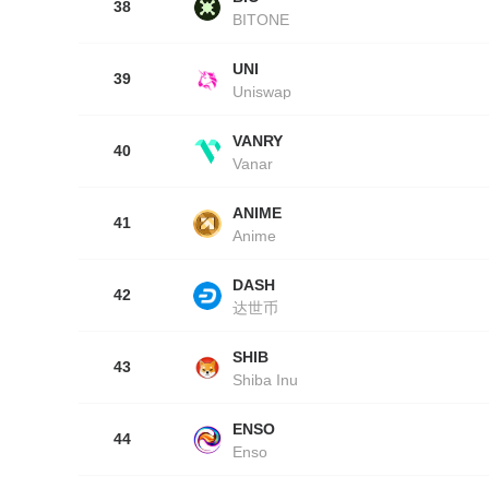
38
BITONE
UNI
39
Uniswap
VANRY
40
Vanar
ANIME
41
Anime
DASH
42
达世币
SHIB
43
Shiba Inu
ENSO
44
Enso