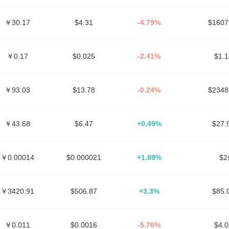
￥30.17
$4.31
-4.79%
$160
￥0.17
$0.025
-2.41%
$1.
￥93.03
$13.78
-0.24%
$234
￥43.68
$6.47
+0.49%
$27
￥0.00014
$0.000021
+1.89%
$
￥3420.91
$506.87
+3.3%
$85
￥0.011
$0.0016
-5.76%
$4.