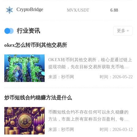
CryptoBridge
MVX/USDT
6.88
行业资讯
更多 +
okex怎么转币到其他交易所
OKEX转币到其他交易所，核心是通过链上
提现功能，先在目标交易所获取充币地址
与对应网络，再
来源：秒币网
时间：2026-05-22
炒币短线合约稳赚方法是什么
币圈短线合约不存在任何可以永久稳赚的
方法，市面上所有宣称百分百盈利、每日
固定套利、无亏损的
来源：秒币网
时间：2026-03-12