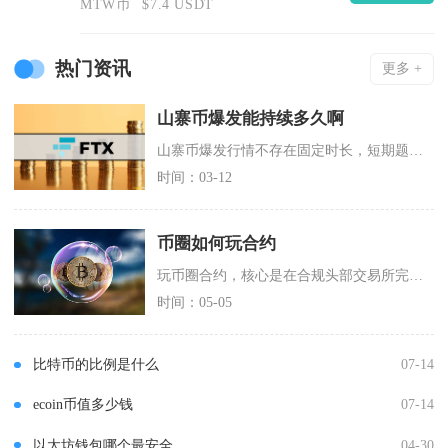
MTW币
$7.4 USDT
热门资讯
更多 +
山寨币爆发能持续多久啊
山寨币爆发行情不存在固定时长，短期题材轮动行情大多维持1至4周，完整大范围山寨季一般持续2
时间：03-12
币圈如何玩合约
玩币圈合约，核心是在合规头部交易所完成认证与资金划转，选择U本位永续合约，以逐仓模式、低杠
时间：05-05
比特币的比例是什么
07-14
ecoin币值多少钱
07-14
以太坊钱包哪个最安全
04-30