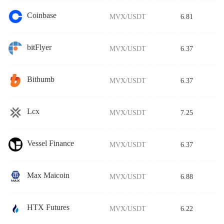
Coinbase
MVX/USDT
6.81
bitFlyer
MVX/USDT
6.37
Bithumb
MVX/USDT
6.37
Lcx
MVX/USDT
7.25
Vessel Finance
MVX/USDT
6.37
Max Maicoin
MVX/USDT
6.88
HTX Futures
MVX/USDT
6.22