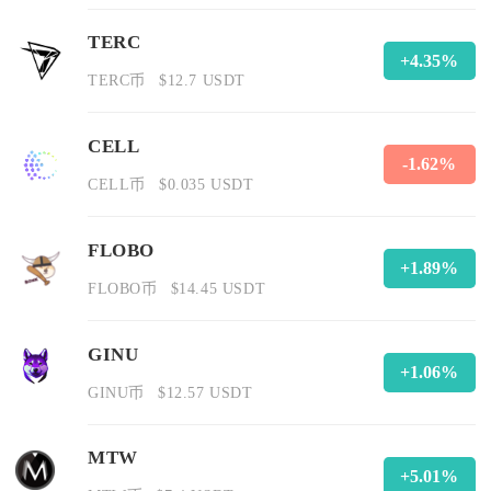
TERC
+4.35%
TERC币
$12.7 USDT
CELL
-1.62%
CELL币
$0.035 USDT
FLOBO
+1.89%
FLOBO币
$14.45 USDT
GINU
+1.06%
GINU币
$12.57 USDT
MTW
+5.01%