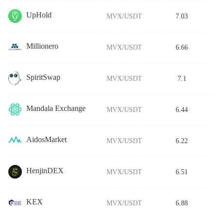
UpHold
MVX/USDT
7.03
Millionero
MVX/USDT
6.66
SpiritSwap
MVX/USDT
7.1
Mandala Exchange
MVX/USDT
6.44
AidosMarket
MVX/USDT
6.22
HenjinDEX
MVX/USDT
6.51
KEX
MVX/USDT
6.88