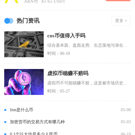
AKN币
$1.65 USDT
热门资讯
更多 +
cos币值得入手吗
综合基本面、盘面走势、生态落地与潜在风险综合研判：普通投资者不适合重仓入手COS币，仅具备
时间：06-18
虚拟币稳赚不赔吗
虚拟币不可能稳赚不赔，这是被市场历史、数据和无数投资者亲身经历反复验证的事实。币圈“稳赚”
时间：05-27
lien是什么币
05-08
加密货币的交易方式有哪几种
05-03
0.1个以太坊是多少人民币
06-19