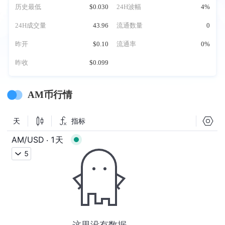
历史最低
$0.030
24H波幅
4%
24H成交量
43.96
流通数量
0
昨开
$0.10
流通率
0%
昨收
$0.099
AM币行情