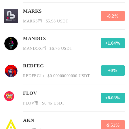
MARKS
-8.2%
MARKS币
$5.98 USDT
MANDOX
+1.04%
MANDOX币
$6.76 USDT
REDFEG
+0%
REDFEG币
$0.00000000000 USDT
FLOV
+8.03%
FLOV币
$6.46 USDT
AKN
-9.51%