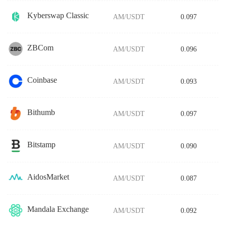
Kyberswap Classic
AM/USDT
0.097
ZBCom
AM/USDT
0.096
Coinbase
AM/USDT
0.093
Bithumb
AM/USDT
0.097
Bitstamp
AM/USDT
0.090
AidosMarket
AM/USDT
0.087
Mandala Exchange
AM/USDT
0.092