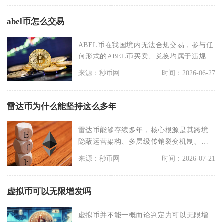
abel币怎么交易
ABEL币在我国境内无法合规交易，参与任
何形式的ABEL币买卖、兑换均属于违规行
为，不受国
来源：秒币网
时间：2026-06-27
雷达币为什么能坚持这么多年
雷达币能够存续多年，核心根源是其跨境
隐蔽运营架构、多层级传销裂变机制、持
续包装换皮的宣传套
来源：秒币网
时间：2026-07-21
虚拟币可以无限增发吗
虚拟币并不能一概而论判定为可以无限增