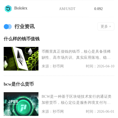
Bololex
AM/USDT
0.092
行业资讯
更多 +
什么样的钱币值钱
币圈里真正值钱的钱币，核心是具备强稀
缺性、高市场共识、真实应用落地、稳健
代币经济学与高流动
来源：秒币网
时间：2026-04-10
bcw是什么货币
BCW是一种基于区块链技术发行的通证类
加密货币，核心定位是服务跨境支付与商
业流通场景的功能
来源：秒币网
时间：2026-06-01