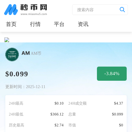
首页
行情
平台
资讯
AM
AM币
$0.099
-3.84%
更新时间：2025-12-11
24H最高
$0.10
24H成交额
$4.37
24H最低
$366.12
总量
$0.099
历史最高
$2.74
市值
$0