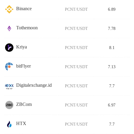
Binance
PCNT/USDT
6.89
Tothemoon
PCNT/USDT
7.78
Kriya
PCNT/USDT
8.1
bitFlyer
PCNT/USDT
7.13
Digitalexchange.id
PCNT/USDT
7.7
ZBCom
PCNT/USDT
6.97
HTX
PCNT/USDT
7.7