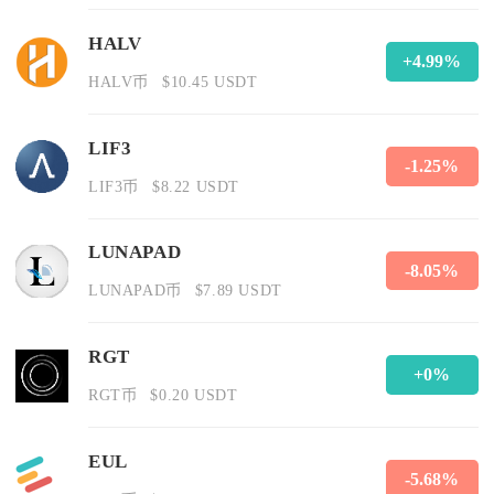
HALV
+4.99%
HALV币
$10.45 USDT
LIF3
-1.25%
LIF3币
$8.22 USDT
LUNAPAD
-8.05%
LUNAPAD币
$7.89 USDT
RGT
+0%
RGT币
$0.20 USDT
EUL
-5.68%