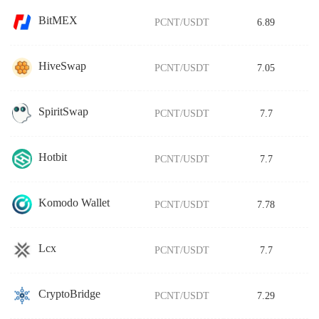
BitMEX
PCNT/USDT
6.89
HiveSwap
PCNT/USDT
7.05
SpiritSwap
PCNT/USDT
7.7
Hotbit
PCNT/USDT
7.7
Komodo Wallet
PCNT/USDT
7.78
Lcx
PCNT/USDT
7.7
CryptoBridge
PCNT/USDT
7.29