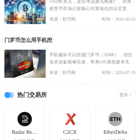
USD即美元，是全球流通范围最广、在加
密货币市场占据核心结算地位的法定货
币，也是币圈各类交
来源：秒币网
时间：2026-06-02
门罗币怎么用手机挖
手机确实可以挖掘门罗币（XMR），但仅
安卓设备能够实操，苹果iOS系统基本无法
完成门罗币挖
来源：秒币网
时间：2026-07-20
热门交易所
更多 +
Radar Relay
C2CX
EtherDelta