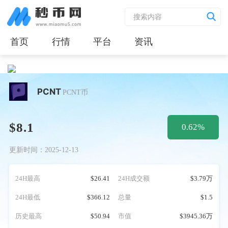
首页
行情
平台
资讯
PCNT
PCNT币
$8.1
0.62%
更新时间：2025-12-13
24H最高
$26.41
24H成交额
$3.79万
24H最低
$366.12
总量
$1.5
历史最高
$50.94
市值
$3945.36万