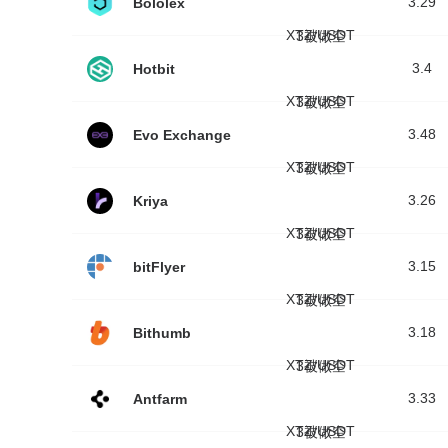
3.29
Bololex
XTZ/USDT
3被做空
3.4
Hotbit
XTZ/USDT
3被做空
3.48
Evo Exchange
XTZ/USDT
3被做空
3.26
Kriya
XTZ/USDT
3被做空
3.15
bitFlyer
XTZ/USDT
3被做空
3.18
Bithumb
XTZ/USDT
3被做空
3.33
Antfarm
XTZ/USDT
3被做空