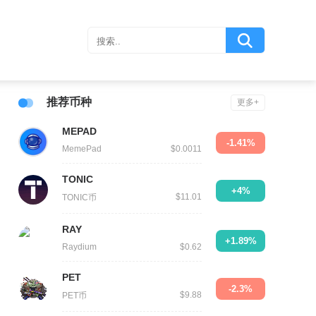
推荐币种
更多+
MEPAD
-1.41%
MemePad
$0.0011
TONIC
+4%
$11.01
TONIC币
RAY
+1.89%
Raydium
$0.62
PET
-2.3%
$9.88
PET币