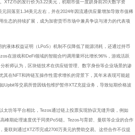
TZ币的发行价为3.22美元，初期市值一度跻身前20大数字资
回落至1.34美元左右，并在2024年因流通供应量增加导致市值稀
应用生态的持续扩展，成为加密货币市场中兼具争议与潜力的代表项
采用的液体权益证明（LPoS）机制不仅降低了能源消耗，还通过持币
zos在游戏和DeFi领域的智能合约调用量环比增长96%，游戏活跃
美元。分析师认为，区块链技术在供应链管理、数字身份等企业场景的渗
尤其在NFT和跨链互操作性需求增长的背景下，其年末表现可能超
Upbit等交易所曾因钱包维护暂停XTZ充提业务，导致短期价格波
以太坊等平台相比，Tezos通过链上投票实现协议无缝升级，例如
高峰期处理速度优于同类PoS链。Tezos与育碧、曼联等企业的合作
，曼联则通过XTZ币完成2700万美元的赞助交易。这些合作不仅提