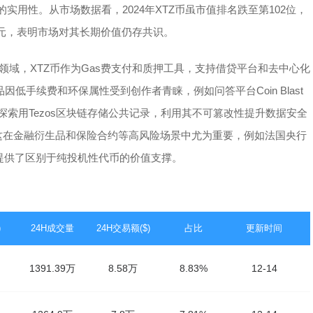
实用性。从市场数据看，2024年XTZ币虽市值排名跌至第102位，
美元，表明市场对其长期价值仍存共识。
i领域，XTZ币作为Gas费支付和质押工具，支持借贷平台和去中心化
因低手续费和环保属性受到创作者青睐，例如问答平台Coin Blast
探索用Tezos区块链存储公共记录，利用其不可篡改性提升数据安全
验证，这在金融衍生品和保险合约等高风险场景中尤为重要，例如法国央行
币提供了区别于纯投机性代币的价值支撑。
)
24H成交量
24H交易额($)
占比
更新时间
1391.39万
8.58万
8.83%
12-14