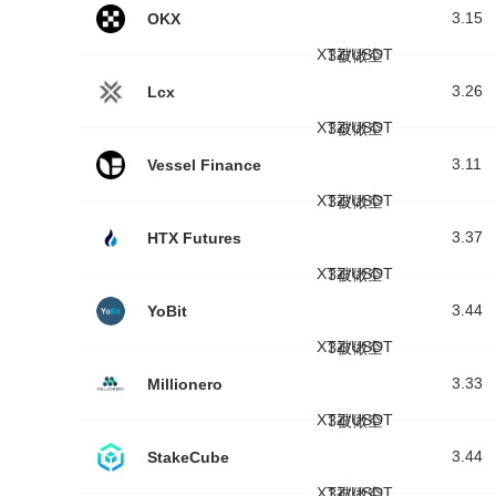
3.15
OKX
XTZ/USDT
3被做空
3.26
Lcx
XTZ/USDT
3被做空
3.11
Vessel Finance
XTZ/USDT
3被做空
3.37
HTX Futures
XTZ/USDT
3被做空
3.44
YoBit
XTZ/USDT
3被做空
3.33
Millionero
XTZ/USDT
3被做空
3.44
StakeCube
XTZ/USDT
3被做空