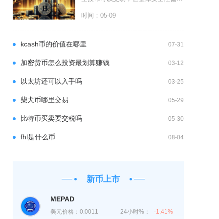
时间：05-09
kcash币的价值在哪里
07-31
加密货币怎么投资最划算赚钱
03-12
以太坊还可以入手吗
03-25
柴犬币哪里交易
05-29
比特币买卖要交税吗
05-30
fhl是什么币
08-04
新币上市
MEPAD
美元价格：
0.0011
24小时%：
-1.41%