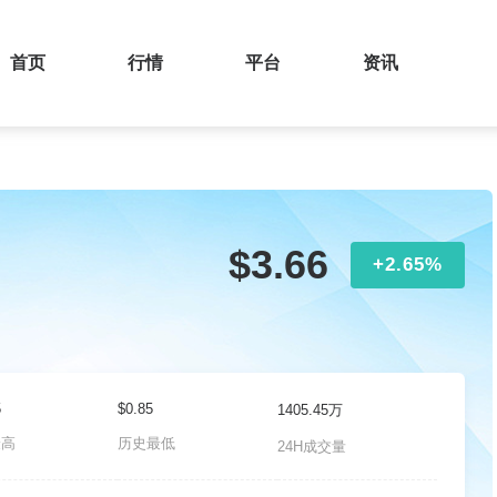
首页
行情
平台
资讯
$3.66
+2.65%
5
$0.85
1405.45万
最高
历史最低
24H成交量