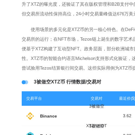
升了XTZ的曝光度，还验证了其在版权管理和B2B支付中的
但交易所流动性保持高位，24小时交易量峰值达676万
使用场景的多元化是XTZ币的另一核心特色。在DeF
交易所的运行；在NFT市场，Tezos链上诞生的数字艺术品
便基于XTZ构建了互动型NFT。政务层面，部分欧洲城市
性。XTZ币的智能合约语言Michelson支持形式化
曾试验用Tezos结算银行间交易。这些实际用例为XTZ
3被做空XTZ币 行情数据/交易对
交易平台
交易对
最近价($
3被做空
3.62
Binance
XTZ/USDT
3被做空