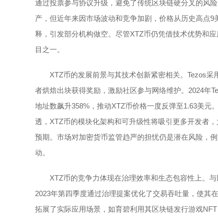
通过投票参与协议升级，避免了传统区块链硬分叉的风险。X
产，但近年来因市场波动和竞争加剧，价格从历史高点9美元
释，引发部分机构做空。尽管XTZ币仍凭借技术优势和
目之一。
XTZ币的发展前景与其技术创新紧密相关。Tezos
者烘焙出块获得奖励，激励社区参与网络维护。2024年Te
地址数飙升358%，推动XTZ币价格一度反弹至1.63
透，XTZ币的模块化架构和可升级性将吸引更多开发者，
预期。市场对加密货币监管趋严的担忧仍是潜在风险，例如
动。
XTZ币的竞争力体现在治理效率和生态包容性上。与
2023年第四季度通过治理提案优化了交易吞吐量，使其在
拓展了实际应用场景，如育碧利用其区块链发行游戏NFT