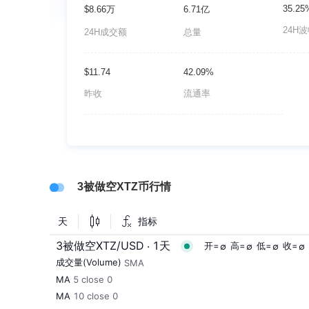
35.25
$8.66万
6.71亿
24H
24H成交额
总量
$11.74
42.09%
昨收
流通率
3被做空XTZ币行情