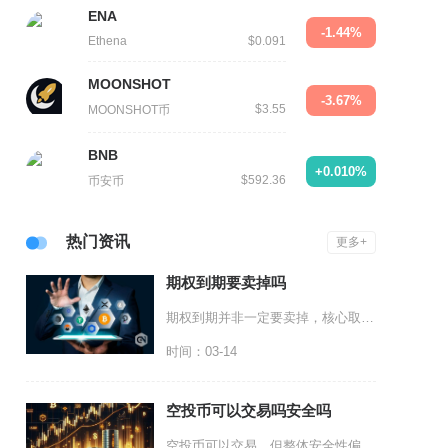
ENA
-1.44%
Ethena
$0.091
MOONSHOT
-3.67%
$3.55
MOONSHOT币
BNB
+0.010%
$592.36
币安币
热门资讯
更多+
期权到期要卖掉吗
期权到期并非一定要卖掉，核心取决于合约虚实值状态、流动性、交易策略以及你作为买方或卖方的持
时间：03-14
空投币可以交易吗安全吗
空投币可以交易，但整体安全性偏低，存在极高的诈骗、跑路与资产归零风险，只有经过严格筛选的正