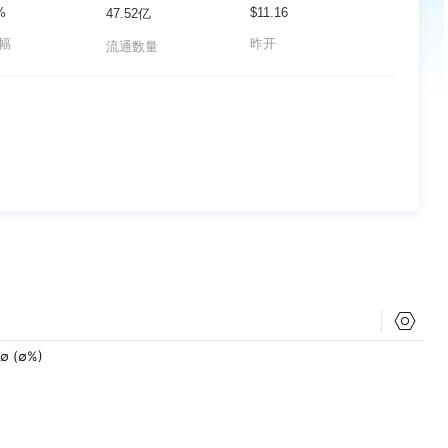
%
$11.16
47.52亿
波幅
昨开
流通数量