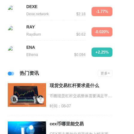
DEXE
-1.77%
Dexe.network
$2.18
RAY
-0.020%
Raydium
$0.62
ENA
+2.25%
Ethena
$0.094
热门资讯
更多+
现货交易杠杆要求是什么
币圈现货杠杆交易整体需要满足平台合规资质、用户实名准入、分级杠杆倍数管控、保证金风控体系、
时间：08-07
cex币哪里能交易