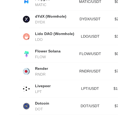
MATIC/USDT
$
MATIC
dYdX (Wormhole)
DYDX/USDT
$
DYDX
Lido DAO (Wormhole)
LDO/USDT
$
LDO
Flower Solana
FLOW/USDT
$
FLOW
Render
RNDR/USDT
$
RNDR
Livepeer
LPT/USDT
$1
LPT
Dotcoin
DOT/USDT
$
DOT