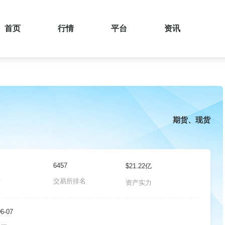
首页
行情
平台
资讯
期货、现货
6457
$21.22亿
对
交易所排名
资产实力
06-07