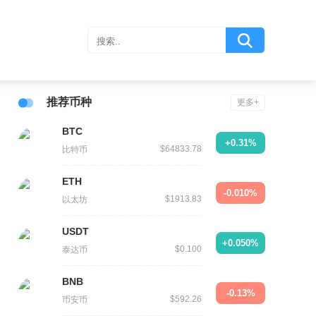
推荐币种
更多+
BTC
+0.31%
$64833.78
比特币
ETH
-0.010%
$1913.83
以太坊
USDT
+0.050%
$0.100
泰达币
BNB
-0.13%
$592.26
币安币