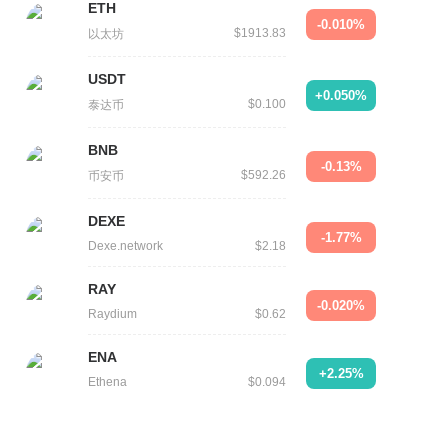
ETH
-0.010%
$1913.83
以太坊
USDT
+0.050%
$0.100
泰达币
BNB
-0.13%
$592.26
币安币
DEXE
-1.77%
Dexe.network
$2.18
RAY
-0.020%
Raydium
$0.62
ENA
+2.25%
Ethena
$0.094