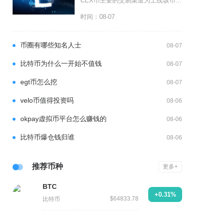
CEX币主要的交易渠道为上线该币种的中心化加密货币交易所，其次可通过头部平台大宗OTC交易
时间：08-07
币圈有哪些知名人士
08-07
比特币为什么一开始不值钱
08-07
egt币怎么挖
08-07
velo币值得投资吗
08-06
okpay虚拟币平台怎么赚钱的
08-06
比特币爆仓钱归谁
08-06
推荐币种
更多+
BTC
+0.31%
$64833.78
比特币