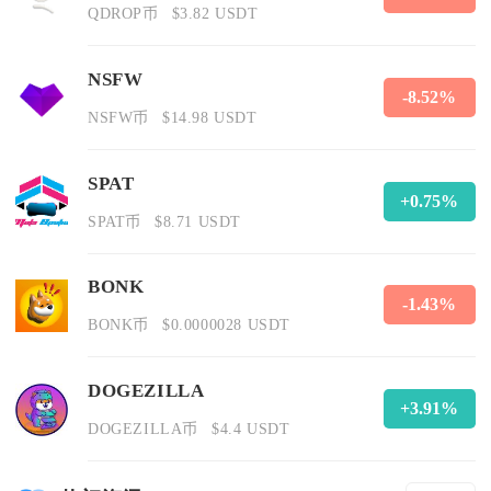
QDROP币
$3.82 USDT
NSFW
-8.52%
NSFW币
$14.98 USDT
SPAT
+0.75%
SPAT币
$8.71 USDT
BONK
-1.43%
BONK币
$0.0000028 USDT
DOGEZILLA
+3.91%
DOGEZILLA币
$4.4 USDT