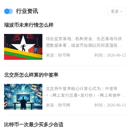
行业资讯
更多 +
瑞波币未来行情怎么样
综合监管落地、机构资金、生态落地与供
需数据来看，瑞波币短期以区间震荡筑底
为主，中长期走势分
来源：秒币网
时间：2026-06-12
北交所怎么样算的中签率
北交所中签率核心计算公式为：中签率
=（网上发行总量×发行价）÷网上有效申购
总资金，实际配售
来源：秒币网
时间：2026-06-13
比特币一次最少买多少合适