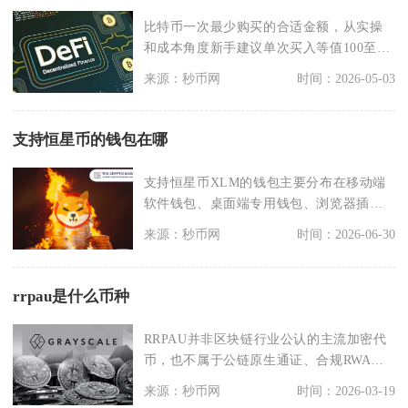
比特币一次最少购买的合适金额，从实操
和成本角度新手建议单次买入等值100至
500元人民币的
来源：秒币网
时间：2026-05-03
支持恒星币的钱包在哪
支持恒星币XLM的钱包主要分布在移动端
软件钱包、桌面端专用钱包、浏览器插件
钱包、硬件冷钱包
来源：秒币网
时间：2026-06-30
rrpau是什么币种
RRPAU并非区块链行业公认的主流加密代
币，也不属于公链原生通证、合规RWA资
产或是头部D
来源：秒币网
时间：2026-03-19