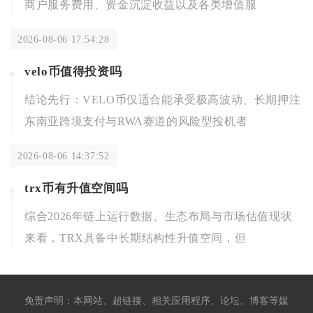
商户服务费用、资金沉淀收益以及各类增值服
2026-08-06 17:54:28
velo币值得投资吗
结论先行：VELO币仅适合能承受极高波动、长期押注
东南亚跨境支付与RWA赛道的风险型投机者
2026-08-06 14:37:52
trx币有升值空间吗
综合2026年链上运行数据、生态布局与市场估值现状
来看，TRX具备中长期结构性升值空间，但
免责声明：本网站、超链接、相关应用程序、论坛、博客等媒