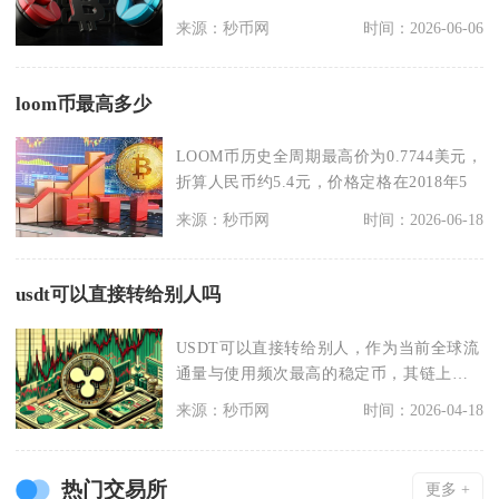
（SOL）、瑞
来源：秒币网
时间：2026-06-06
loom币最高多少
LOOM币历史全周期最高价为0.7744美元，
折算人民币约5.4元，价格定格在2018年5
来源：秒币网
时间：2026-06-18
usdt可以直接转给别人吗
USDT可以直接转给别人，作为当前全球流
通量与使用频次最高的稳定币，其链上转
账与平台内划转
来源：秒币网
时间：2026-04-18
热门交易所
更多 +