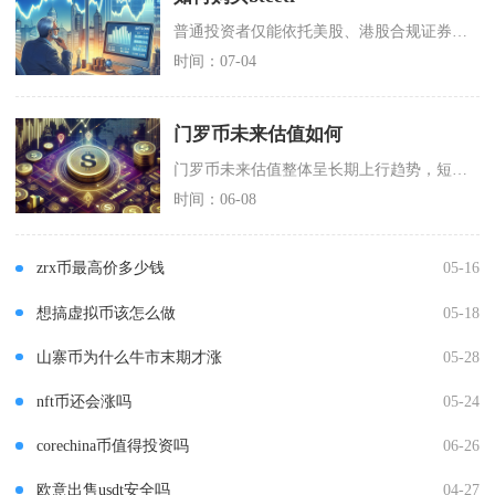
普通投资者仅能依托美股、港股合规证券渠道完成BTCETF的买入操作，不存在脱离持牌经纪机构
时间：07-04
门罗币未来估值如何
门罗币未来估值整体呈长期上行趋势，短期受监管压制、中期靠技术升级驱动、长期由隐私刚需支撑，
时间：06-08
zrx币最高价多少钱
05-16
想搞虚拟币该怎么做
05-18
山寨币为什么牛市末期才涨
05-28
nft币还会涨吗
05-24
corechina币值得投资吗
06-26
欧意出售usdt安全吗
04-27