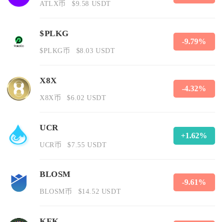
ATLX币
$9.58 USDT
$PLKG
-9.79%
$PLKG币
$8.03 USDT
X8X
-4.32%
X8X币
$6.02 USDT
UCR
+1.62%
UCR币
$7.55 USDT
BLOSM
-9.61%
BLOSM币
$14.52 USDT
KEK