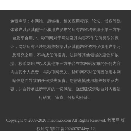
免责声明：本网站、超链接、相关应用程序、论坛、博客等媒
体账户以及其他平台和用户发布的所有内容均来源于第三方平
台及平台用户。秒币网对于网站及其内容不作任何类型的保
证，网站所有区块链相关数据以及其他内容资料仅供用户学习
及研究之用，不构成任何投资、法律等其他领域的建议和依
据。秒币网用户以及其他第三方平台在本网站发布的任何内容
均由其个人负责，与秒币网无关。秒币网不对任何因使用本网
站信息而导致的任何损失负责。您需谨慎使用相关数据及内
容，并自行承担所带来的一切风险。强烈建议您独自对内容进
行研究、审查、分析和验证。
Copyright © 2009-2026 miaomu5.com All Rights Reserved. 秒币网 版
权所有
鄂ICP备2024078744号-12