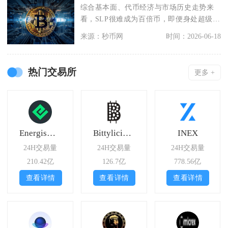
综合基本面、代币经济与市场历史走势来
看，SLP很难成为百倍币，即便身处超级牛
市环境，该币种
来源：秒币网
时间：2026-06-18
热门交易所
更多 +
Energiswap
Bittylicious
INEX
24H交易量
24H交易量
24H交易量
210.42亿
126.7亿
778.56亿
查看详情
查看详情
查看详情