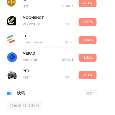
-5.3%
$0.0025
速币
MOONSHOT
-3.67%
$3.55
MOONSHOT币
EUL
-7.84%
Euler Finance
$1.25
MEPAD
-1.41%
MemePad
$0.0011
PET
-2.3%
$9.88
PET币
快讯
更多+
2026-08-06 17:54:28