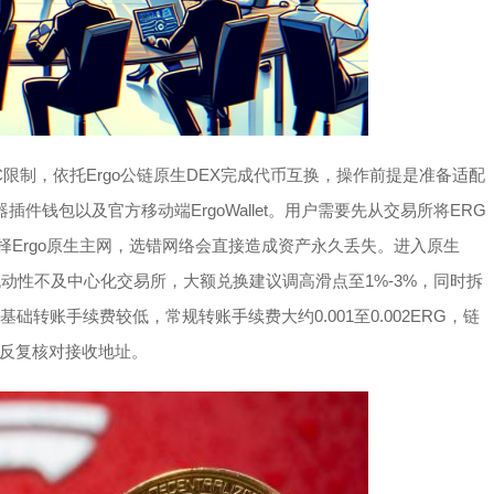
限制，依托Ergo公链原生DEX完成代币互换，操作前提是准备适配
览器插件钱包以及官方移动端ErgoWallet。用户需要先从交易所将ERG
选择Ergo原生主网，选错网络会直接造成资产永久丢失。进入原生
流动性不及中心化交易所，大额兑换建议调高滑点至1%-3%，同时拆
础转账手续费较低，常规转账手续费大约0.001至0.002ERG，链
反复核对接收地址。