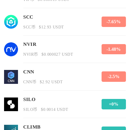
SCC
-7.65%
SCC币
$12.93 USDT
NVIR
-1.48%
NVIR币
$0.000027 USDT
CNN
-2.5%
CNN币
$2.92 USDT
SILO
+0%
SILO币
$0.0014 USDT
CLIMB