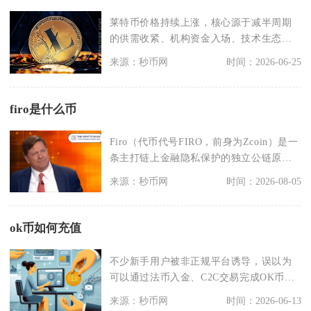
莱特币价格持续上涨，核心源于减半周期
的供需收紧、机构资金入场、技术生态突
破、监管环境趋稳与
来源：秒币网
时间：2026-06-25
firo是什么币
Firo（代币代号FIRO，前身为Zcoin）是一
条主打链上金融隐私保护的独立公链原生
加密
来源：秒币网
时间：2026-08-05
ok币如何充值
不少新手用户被非正规平台诱导，误以为
可以通过法币入金、C2C交易完成OK币充
值，这类场外充
来源：秒币网
时间：2026-06-13