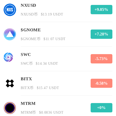
NXUSD
+9.05%
NXUSD币
$13.19 USDT
$GNOME
+7.28%
$GNOME币
$11.07 USDT
SWC
-5.73%
SWC币
$14.34 USDT
BITX
-0.58%
BITX币
$15.47 USDT
MTRM
+0%
MTRM币
$0.0036 USDT