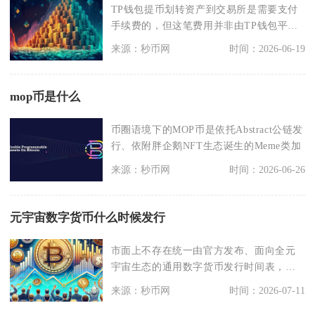
TP钱包提币划转资产到交易所是需要支付
手续费的，但这笔费用并非由TP钱包平台
收取，全部为对
来源：秒币网
时间：2026-06-19
mop币是什么
币圈语境下的MOP币是依托Abstract公链发
行、依附胖企鹅NFT生态诞生的Meme类加
来源：秒币网
时间：2026-06-26
元宇宙数字货币什么时候发行
市面上不存在统一由官方发布、面向全元
宇宙生态的通用数字货币发行时间表，民
营项目方发行的元宇
来源：秒币网
时间：2026-07-11