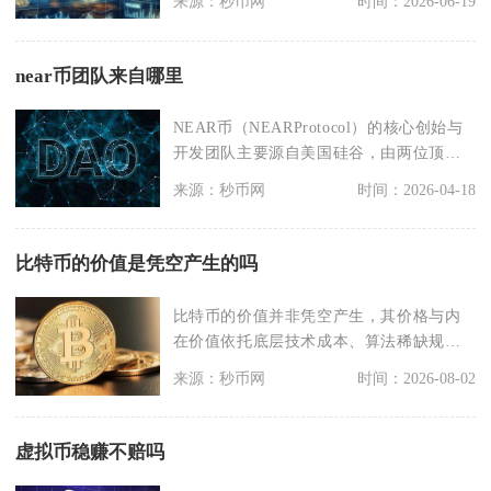
来源：秒币网
时间：2026-06-19
near币团队来自哪里
NEAR币（NEARProtocol）的核心创始与
开发团队主要源自美国硅谷，由两位顶尖
技术
来源：秒币网
时间：2026-04-18
比特币的价值是凭空产生的吗
比特币的价值并非凭空产生，其价格与内
在价值依托底层技术成本、算法稀缺规
则、全球市场共识以及
来源：秒币网
时间：2026-08-02
虚拟币稳赚不赔吗