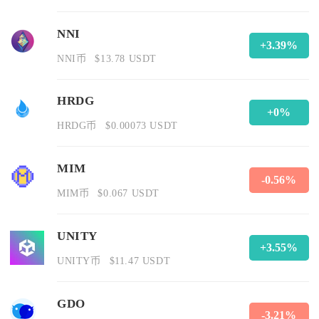
NNI
+3.39%
NNI币
$13.78 USDT
HRDG
+0%
HRDG币
$0.00073 USDT
MIM
-0.56%
MIM币
$0.067 USDT
UNITY
+3.55%
UNITY币
$11.47 USDT
GDO
-3.21%