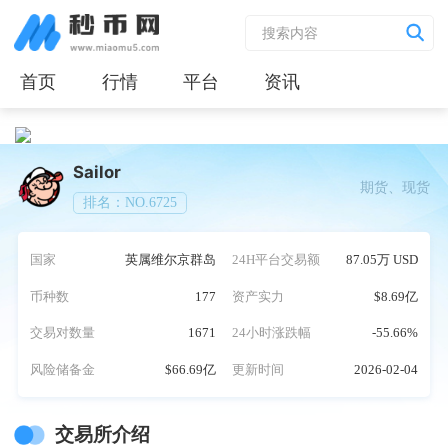
首页
行情
平台
资讯
Sailor
期货、现货
排名：NO.6725
国家
英属维尔京群岛
24H平台交易额
87.05万 USD
币种数
177
资产实力
$8.69亿
交易对数量
1671
24小时涨跌幅
-55.66%
风险储备金
$66.69亿
更新时间
2026-02-04
交易所介绍