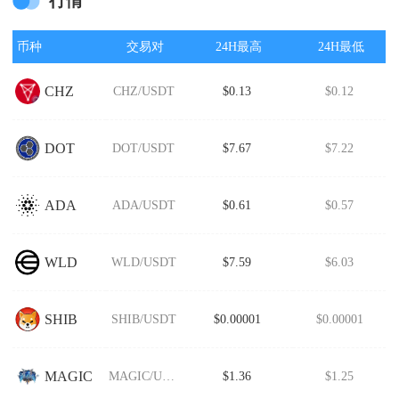
行情
币种
交易对
24H最高
24H最低
CHZ
CHZ/USDT
$0.13
$0.12
DOT
DOT/USDT
$7.67
$7.22
ADA
ADA/USDT
$0.61
$0.57
WLD
WLD/USDT
$7.59
$6.03
SHIB
SHIB/USDT
$0.00001
$0.00001
MAGIC
MAGIC/USDT
$1.36
$1.25