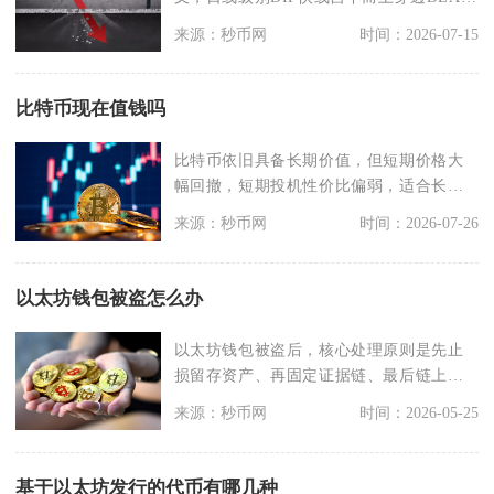
线，红绿能
来源：秒币网
时间：2026-07-15
比特币现在值钱吗
比特币依旧具备长期价值，但短期价格大
幅回撤，短期投机性价比偏弱，适合长线
配置人群，不适合短
来源：秒币网
时间：2026-07-26
以太坊钱包被盗怎么办
以太坊钱包被盗后，核心处理原则是先止
损留存资产、再固定证据链、最后链上追
踪+报警+平台举报
来源：秒币网
时间：2026-05-25
基于以太坊发行的代币有哪几种