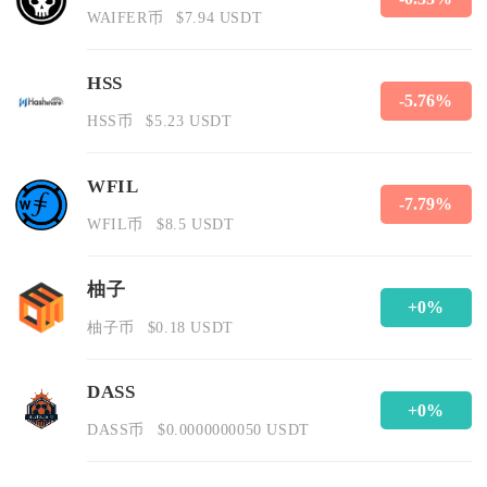
WAIFER币
$7.94 USDT
HSS
-5.76%
HSS币
$5.23 USDT
WFIL
-7.79%
WFIL币
$8.5 USDT
柚子
+0%
柚子币
$0.18 USDT
DASS
+0%
DASS币
$0.0000000050 USDT