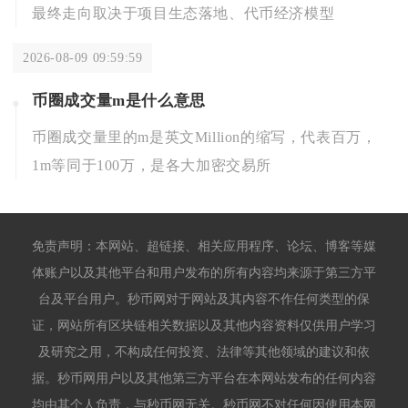
最终走向取决于项目生态落地、代币经济模型
2026-08-09 09:59:59
币圈成交量m是什么意思
币圈成交量里的m是英文Million的缩写，代表百万，
1m等同于100万，是各大加密交易所
免责声明：本网站、超链接、相关应用程序、论坛、博客等媒
体账户以及其他平台和用户发布的所有内容均来源于第三方平
台及平台用户。秒币网对于网站及其内容不作任何类型的保
证，网站所有区块链相关数据以及其他内容资料仅供用户学习
及研究之用，不构成任何投资、法律等其他领域的建议和依
据。秒币网用户以及其他第三方平台在本网站发布的任何内容
均由其个人负责，与秒币网无关。秒币网不对任何因使用本网