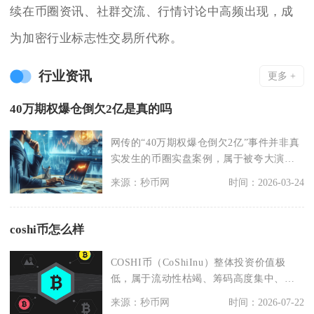
续在币圈资讯、社群交流、行情讨论中高频出现，成
为加密行业标志性交易所代称。
行业资讯
更多 +
40万期权爆仓倒欠2亿是真的吗
网传的“40万期权爆仓倒欠2亿”事件并非真
实发生的币圈实盘案例，属于被夸大演绎
的网络传言，
来源：秒币网
时间：2026-03-24
coshi币怎么样
COSHI币（CoShiInu）整体投资价值极
低，属于流动性枯竭、筹码高度集中、无
落地应用
来源：秒币网
时间：2026-07-22