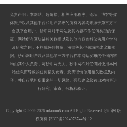
免责声明：本网站、超链接、相关应用程序、论坛、博客等媒
体账户以及其他平台和用户发布的所有内容均来源于第三方平
台及平台用户。秒币网对于网站及其内容不作任何类型的保
证，网站所有区块链相关数据以及其他内容资料仅供用户学习
及研究之用，不构成任何投资、法律等其他领域的建议和依
据。秒币网用户以及其他第三方平台在本网站发布的任何内容
均由其个人负责，与秒币网无关。秒币网不对任何因使用本网
站信息而导致的任何损失负责。您需谨慎使用相关数据及内
容，并自行承担所带来的一切风险。强烈建议您独自对内容进
行研究、审查、分析和验证。
Copyright © 2009-2026 miaomu5.com All Rights Reserved. 秒币网 版
权所有
鄂ICP备2024078744号-12