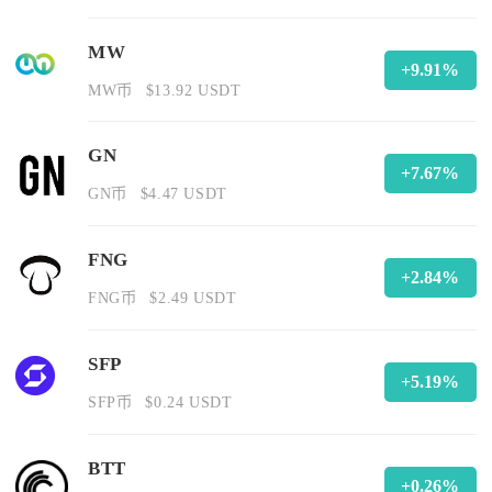
MW
+9.91%
MW币
$13.92 USDT
GN
+7.67%
GN币
$4.47 USDT
FNG
+2.84%
FNG币
$2.49 USDT
SFP
+5.19%
SFP币
$0.24 USDT
BTT
+0.26%